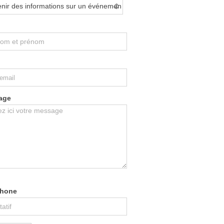
age
phone