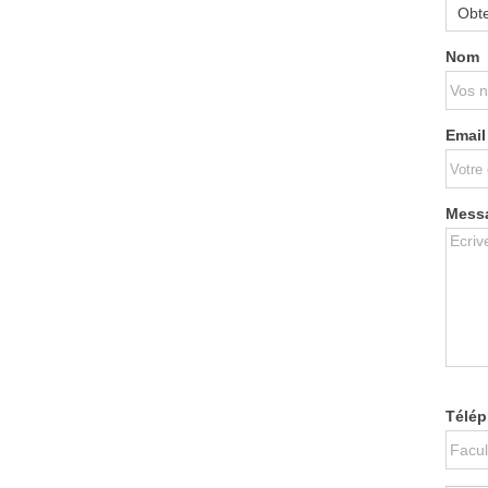
Nom
Email
Mess
Télé