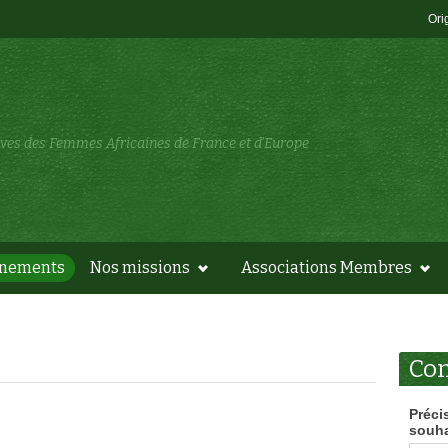
Ori
tives des Femmes Africaines de France et d'Europe
énements
Nos missions
Associations Membres
Con
Préci
souha